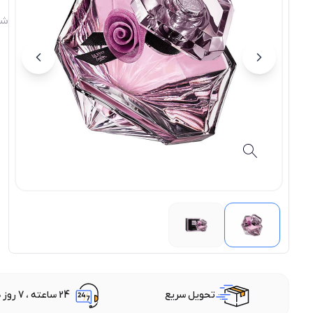
شن
تحویل سریع
24 ساعته ، 7 روز هفته