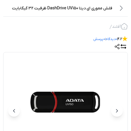
فلش مموری ای دیتا DashDrive UV150 ظرفیت 32 گیگابایت
آفلند
4.2
0
دیدگاه
0
پرسش