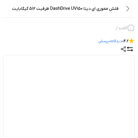
فلش مموری ای دیتا DashDrive UV150 ظرفیت 512 گیگابایت
آفلند
4.2
0
دیدگاه
0
پرسش