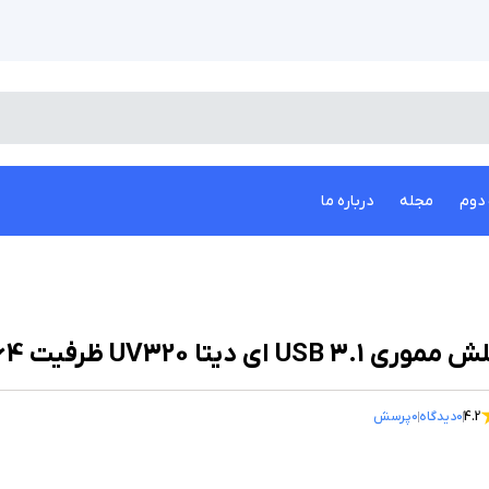
دوم
مجله
درباره ما
موری USB 3.1 ای دیتا UV320 ظرفیت 64 گیگابایت
4.2
0
دیدگاه
0
پرسش