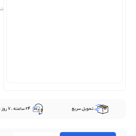
شن
تحویل سریع
24 ساعته ، 7 روز هفته