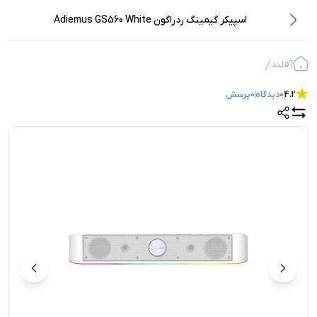
اسپیکر گیمینگ ردراگون Adiemus GS560 White
آفلند
4.2
0
دیدگاه
0
پرسش