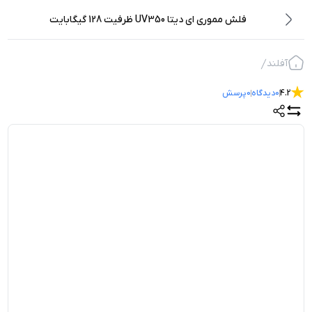
فلش مموری ای دیتا UV350 ظرفیت 128 گیگابایت
آفلند
4.2
0
دیدگاه
0
پرسش