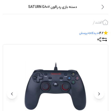
دسته بازی ردراگون SATURN G807
آفلند
4.2
0
دیدگاه
0
پرسش