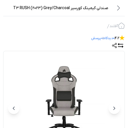
صندلی گیمینگ کورسیر T3 RUSH (2023) Grey/Charcoal
آفلند
4.2
0
دیدگاه
0
پرسش