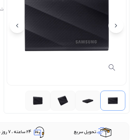
شن
تحویل سریع
24 ساعته ، 7 روز هفته