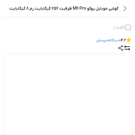
گوشی موبایل پوکو M6 Pro ظرفیت 256 گیگابایت رم 8 گیگابایت
آفلند
4.2
0
دیدگاه
0
پرسش