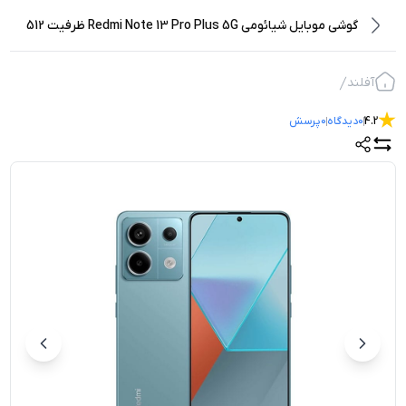
گوشی موبایل شیائومی Redmi Note 13 Pro Plus 5G ظرفیت 512
گیگابایت رم 12 گیگابایت
آفلند
4.2
0
دیدگاه
0
پرسش