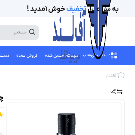
به سرزمین
تخفیف‌
خوش آمدید !
دسته بندی‌ها
سیستم اسمبل شده
فروش عمده
دست 
آفلند
چر
شن