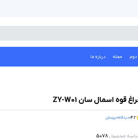
دوم
مجله
درباره ما
اغ قوه اسمال سان ZY-W01
4.2
0
دیدگاه
0
پرسش
اسه محصول:
5078