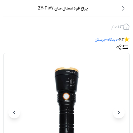
چراغ قوه اسمال سان ZY-T177
آفلند
4.2
0
دیدگاه
0
پرسش