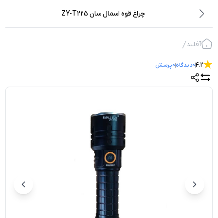
چراغ قوه اسمال سان ZY-T225
آفلند
4.2
0
دیدگاه
0
پرسش