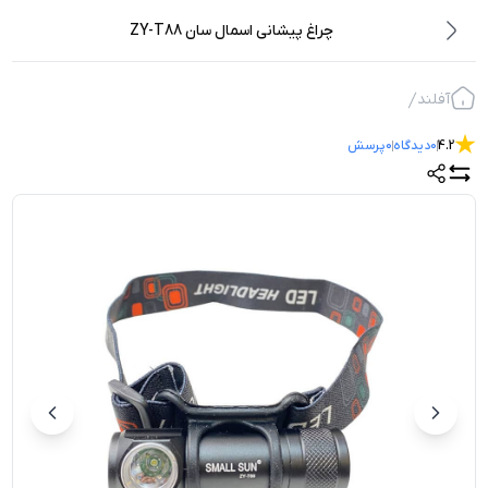
چراغ پیشانی اسمال سان ZY-T88
آفلند
4.2
0
دیدگاه
0
پرسش