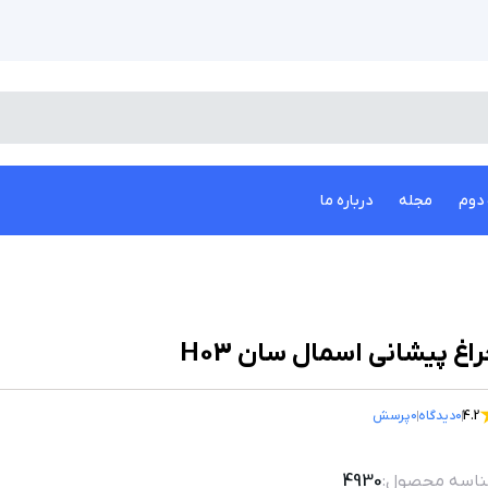
دوم
مجله
درباره ما
اغ پیشانی اسمال سان H03
4.2
0
دیدگاه
0
پرسش
اسه محصول:
4930