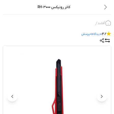
کاتر رونیکس RH-3000
آفلند
4.2
0
دیدگاه
0
پرسش