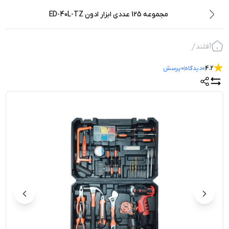
مجموعه 125 عددی ابزار ادون ED-40L-TZ
آفلند
4.2
0
دیدگاه
0
پرسش