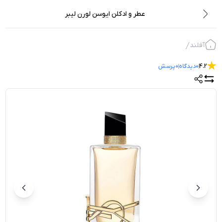
عطر و ادکلن ایوسن لورن لیبر
آفلند
4.2
0
دیدگاه
0
پرسش