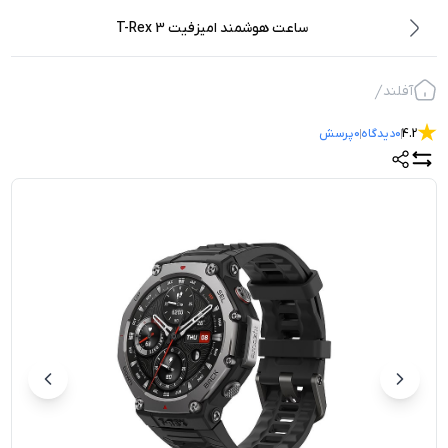
ساعت هوشمند امیزفیت T-Rex 3
آفلند
4.2
0
دیدگاه
0
پرسش