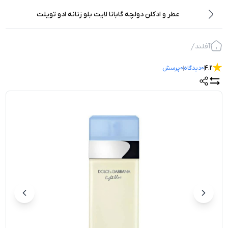
عطر و ادکلن دولچه گابانا لایت بلو زنانه ادو تویلت
آفلند
4.2
0
دیدگاه
0
پرسش