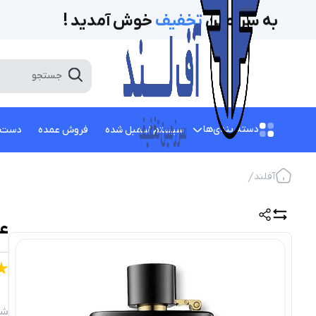
به سرزمین
تخفیف‌
خوش آمدید !
دسته بندی‌ها
سیستم اسمبل شده
فروش عمده
دست 
آفلند
عط
شن