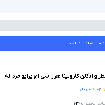
دوم
مجله
درباره ما
ر و ادکلن کارولینا هررا سی اچ پرایو مردانه
4.2
0
دیدگاه
0
پرسش
اسه محصول:
4390