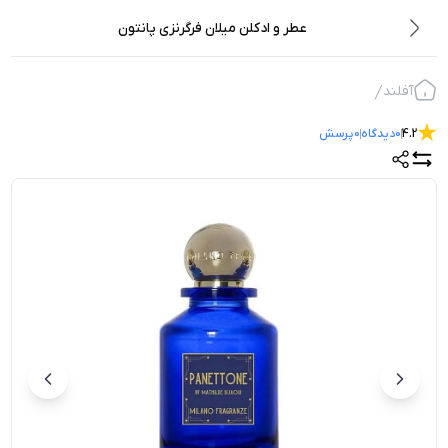
عطر و ادکلن میلان فرگرنزی پانتون
آفلند
4.2
0
دیدگاه
0
پرسش