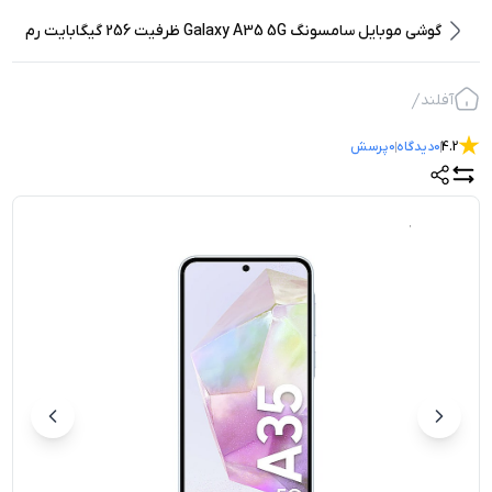
گوشی موبايل سامسونگ Galaxy A35 5G ظرفیت 256 گیگابایت رم
8 گیگابایت
آفلند
4.2
0
دیدگاه
0
پرسش