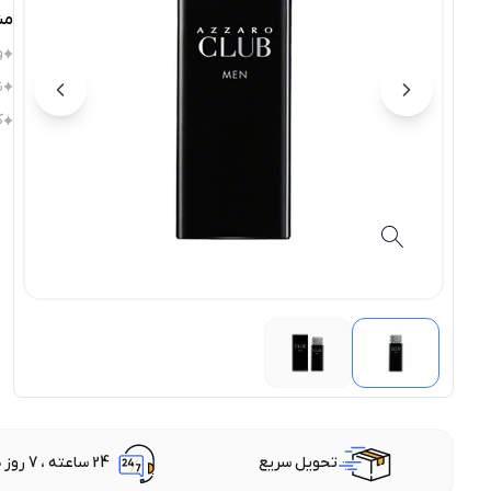
مش
و
ن
ک
تحویل سریع
24 ساعته ، 7 روز هفته