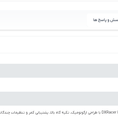
سش و پاسخ ها
صندلی گیمینگ DXRacer Drifting Series با طراحی ارگونومیک، تکیه‌ گاه بالا، پشتیبانی 