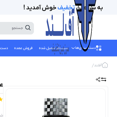
به سرزمین
تخفیف‌
خوش آمدید !
دسته بندی‌ها
سیستم اسمبل شده
فروش عمده
دست 
آفلند
عط
شن