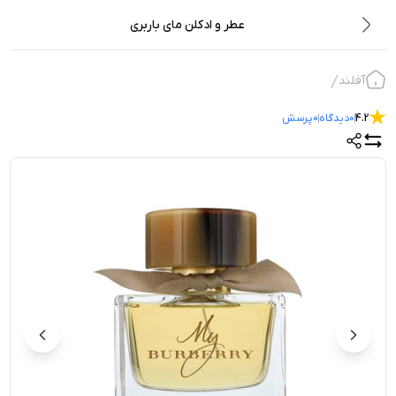
عطر و ادکلن مای باربری
آفلند
4.2
0
دیدگاه
0
پرسش