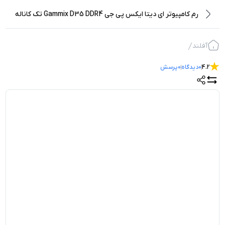
رم کامپیوتر ای دیتا ایکس پی جی Gammix D35 DDR4 تک کاناله
3200 مگاهرتز CL16 ظرفیت 16 گیگابایت
آفلند
4.2
0
دیدگاه
0
پرسش