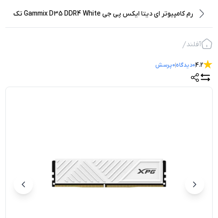
رم کامپیوتر ای دیتا ایکس پی جی Gammix D35 DDR4 White تک
کاناله 3200 مگاهرتز CL16 ظرفیت 16 گیگابایت
آفلند
4.2
0
دیدگاه
0
پرسش