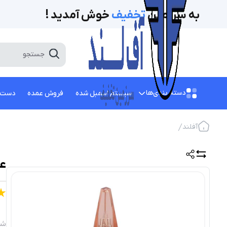
به سرزمین
تخفیف‌
خوش آمدید !
دسته بندی‌ها
سیستم اسمبل شده
فروش عمده
دست 
آفلند
عط
شن