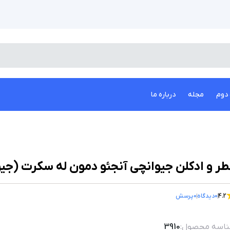
دوم
مجله
درباره ما
ر و ادکلن جیوانچی آنجئو دمون له سکرت (جیو
4.2
0
دیدگاه
0
پرسش
اسه محصول:
3910