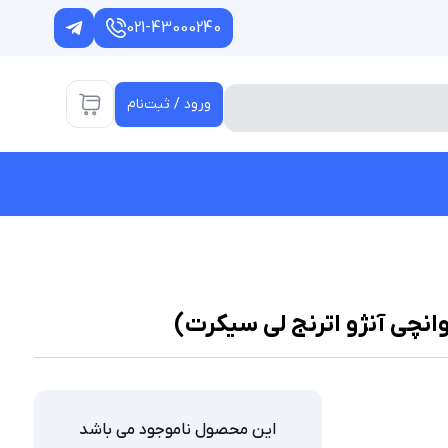
021-43000240
ورود / ثبت‌نام
انچی آنژو اترنج لی سیکرت)
این محصول ناموجود می باشد