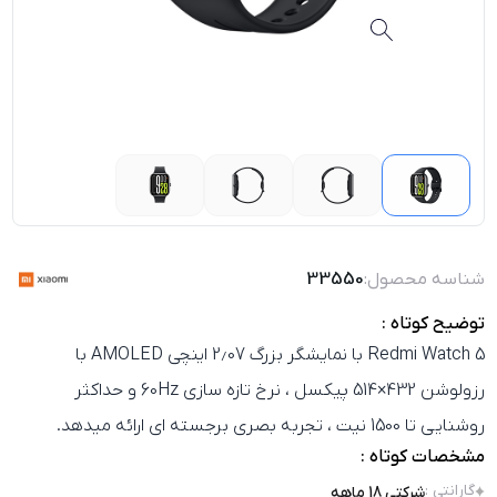
شناسه محصول:
33550
توضیح کوتاه :
Redmi Watch 5 با نمایشگر بزرگ 2٫07 اینچی AMOLED با
رزولوشن 432×514 پیکسل ، نرخ تازه‌ سازی 60Hz و حداکثر
روشنایی تا 1500 نیت ، تجربه بصری برجسته‌ ای ارائه میدهد.
مشخصات کوتاه :
گارانتی
:
شرکتی 18 ماهه