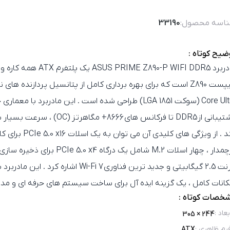
اسه محصول:
33190
ضیح کوتاه :
دربرد
ASUS PRIME Z890-P WIFI DDR5
یک پلتفرم
ATX
همه کاره و 
ست Z890
است که برای بهره‌ برداری کامل از پتانسیل پردازنده‌ های
Core  (سوکت LGA 1851)
طراحی شده است . این مادربرد با معماری حا
تیبانی از
DDR5
تا فرکانس‌ های
8666+ مگاهرتز (OC)
، سرعت بسیار بال
د . از ویژگی‌ های کلیدی آن می‌ توان به
یک اسلات PCIe 5.0 x16
برای کا
چمدار ،
چهار اسلات M.2
شامل یک درگاه
PCIe 5.0 x4
برای ذخیره‌ سازی 
2.5 گیگابیتی
و جدید ترین فناوری
Wi-Fi 7
اشاره کرد . این مادربرد 
کانات کامل ، یک گزینه ایده‌ آل برای ساخت سیستم‌ های حرفه‌ ای و مد
خصات کوتاه :
بعاد
:
244 × 305
رم ظاهری
:
ATX