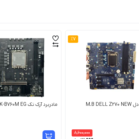
%
7
M.B DELL 
مادربرد آرک تک AK-B760M EG
8,600,000