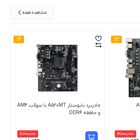
مشاهده همه
%
4
%
3
مادربرد بایوستار A520MT با سوکت AM4
و حافظه DDR4
G
8,600,000
13,000,000