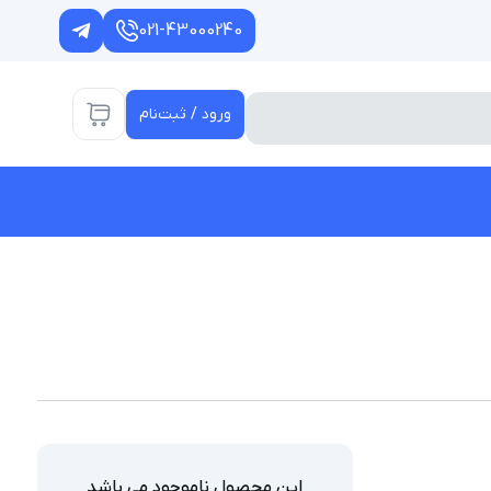
021-43000240
ورود / ثبت‌نام
این محصول ناموجود می باشد