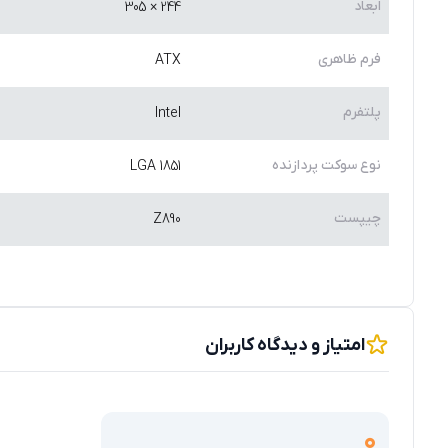
ابعاد
244 × 305
فرم ظاهری
ATX
پلتفرم
Intel
نوع سوکت پردازنده
LGA 1851
چیپست
Z890
امتیاز و دیدگاه کاربران
0