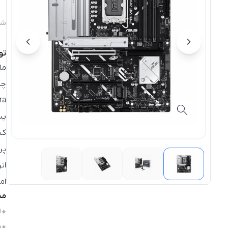
شن
تو
ما
چیپ
Ultra
پش
کن
پر
اترنت 
ام
مش
ا
ف