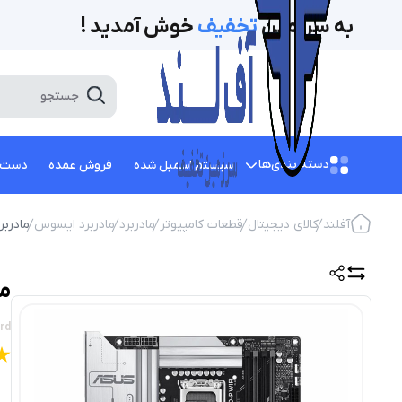
به سرزمین
تخفیف‌
خوش آمدید !
دسته بندی‌ها
سیستم اسمبل شده
فروش عمده
دست 
آفلند
کالای دیجیتال
قطعات کامپیوتر
مادربرد
مادربرد ایسوس
مادربرد ایسوس
ماد
rd