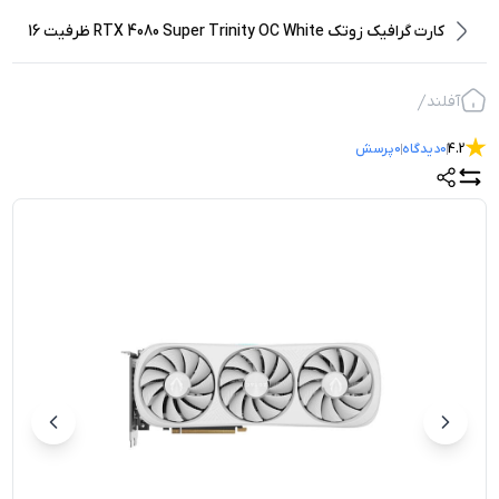
کارت گرافیک زوتک RTX 4080 Super Trinity OC White ظرفیت 16
گیگابایت
آفلند
4.2
0
دیدگاه
0
پرسش