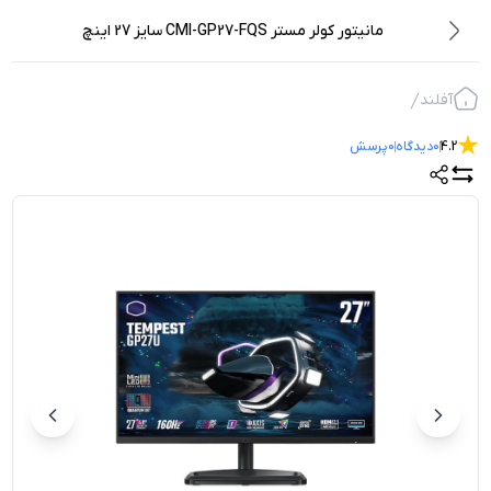
مانیتور کولر مستر CMI-GP27-FQS سایز 27 اینچ
آفلند
4.2
0
دیدگاه
0
پرسش