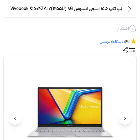
لپ تاپ 15.6 اینچی ایسوس Vivobook X1504ZA i7(1255U) 8G
512G
آفلند
4.2
0
دیدگاه
0
پرسش