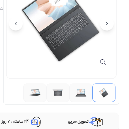
شن
تحویل سریع
24 ساعته ، 7 روز هفته