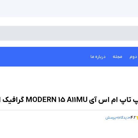
دوم
مجله
درباره ما
اپ ام اس آی MODERN 15 A11MU گرافیک اینتل
4.2
0
دیدگاه
0
پرسش