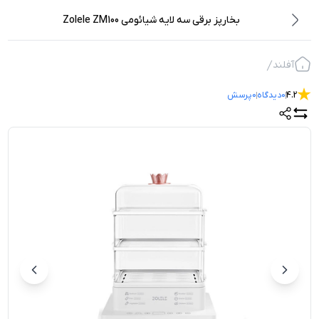
بخارپز برقی سه لایه شیائومی Zolele ZM100
آفلند
4.2
0
دیدگاه
0
پرسش