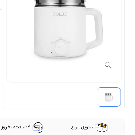
شن
تحویل سریع
24 ساعته ، 7 روز هفته