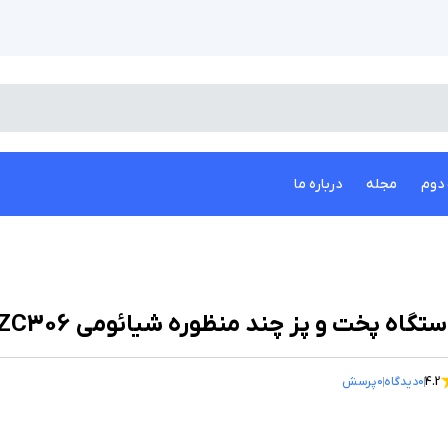
دوم
مجله
درباره ما
تگاه پخت و پز چند منظوره شیائومی Zolele ZC306
4.2
0
دیدگاه
0
پرسش