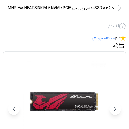
حافظه SSD او سی پی سی MHP 300 HEATSINK M.2 NVMe PCIE
Gen 4.0 2TB
آفلند
4.2
0
دیدگاه
0
پرسش