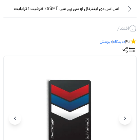
اس اس دی اینترنال او سی پی سی 25S3T ظرفیت 1 ترابایت
آفلند
4.2
0
دیدگاه
0
پرسش