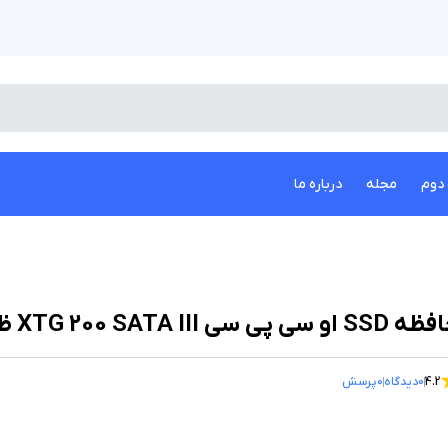
دوم
مجله
درباره ما
او سی پی سی XTG 200 SATA III ظرفیت 256 گیگابایت
4.2
0
دیدگاه
0
پرسش