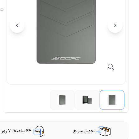
شن
تحویل سریع
24 ساعته ، 7 روز هفته