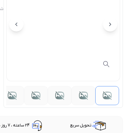
شن
تحویل سریع
24 ساعته ، 7 روز هفته