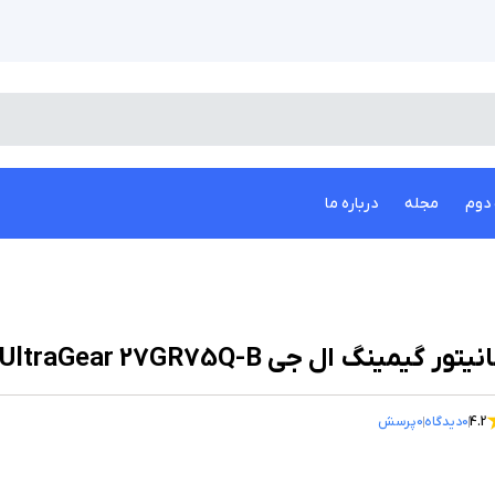
دوم
مجله
درباره ما
یتور گیمینگ ال جی UltraGear 27GR75Q-B سایز 27 اینچ
4.2
0
دیدگاه
0
پرسش