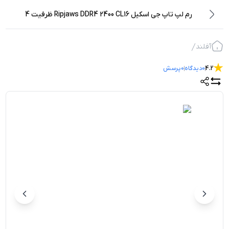
رم لپ تاپ جی اسکیل Ripjaws DDR4 2400 CL16 ظرفیت 4
گیگابایت
آفلند
4.2
0
دیدگاه
0
پرسش