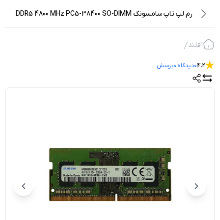
رم لپ تاپ سامسونگ DDR5 4800 MHz PC5-38400 SO-DIMM
ظرفیت 8 گیگابایت
آفلند
4.2
0
دیدگاه
0
پرسش