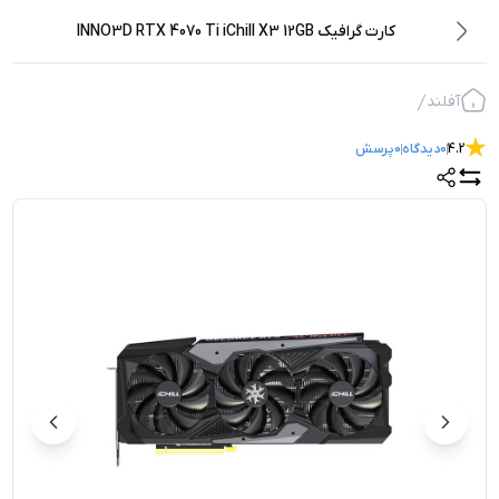
کارت گرافیک INNO3D RTX 4070 Ti iChill X3 12GB
آفلند
4.2
0
دیدگاه
0
پرسش