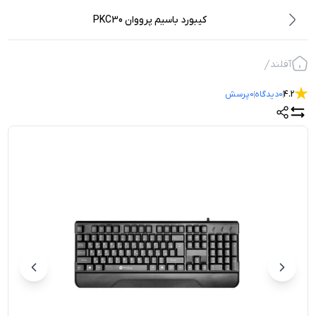
کیبورد باسیم پرووان PKC30
آفلند
4.2
0
دیدگاه
0
پرسش