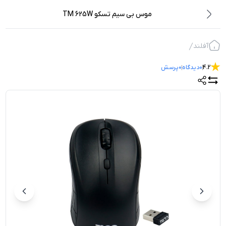
موس بی سیم تسکو TM 625W
آفلند
4.2
0
دیدگاه
0
پرسش