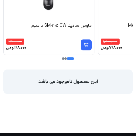
ماوس سادیتا SM-305 OW با سیم
1,200,000
1,800,000
198,000
798,000
تومان
تومان
این محصول ناموجود می باشد