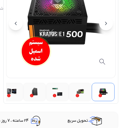
شن
تحویل سریع
24 ساعته ، 7 روز هفته