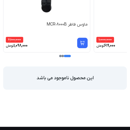
ماوس فاطر MCR-8000B
2,100,000
1,000,000
1,098,000
619,000
تومان
تومان
این محصول ناموجود می باشد