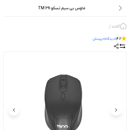
ماوس بی سیم تسکو TM 691
آفلند
4.2
0
دیدگاه
0
پرسش