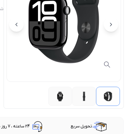
شن
تحویل سریع
24 ساعته ، 7 روز هفته