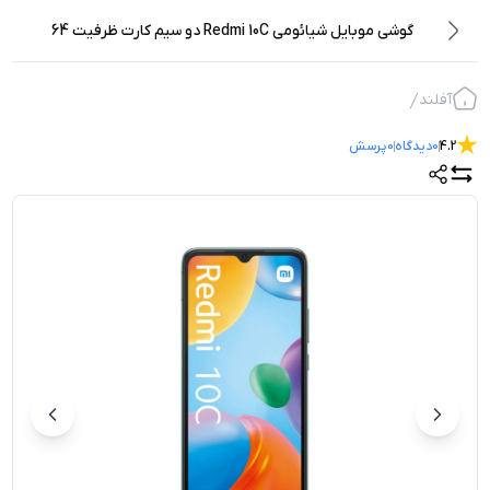
گوشی موبایل شیائومی Redmi 10C دو سیم‌ کارت ظرفیت 64
گیگابایت و رم 4 گیگابایت
آفلند
4.2
0
دیدگاه
0
پرسش